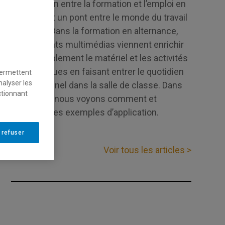
l’adéquation entre la formation et l’emploi en
établissant un pont entre le monde du travail
et l’école. Dans la formation en alternance,
les éléments multimédias viennent enrichir
considérablement le matériel et les activités
pédagogiques en faisant entrer le quotidien
permettent
nalyser les
professionnel dans la salle de classe. Dans
ctionnant
cet article, nous voyons comment et
donnons des exemples d’application.
 refuser
Voir tous les articles >