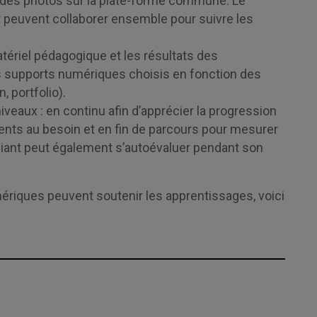
 ou des photos sur la plate-forme commune. Le
nt peuvent collaborer ensemble pour suivre les
tériel pédagogique et les résultats des
s supports numériques choisis en fonction des
, portfolio).
niveaux : en continu afin d’apprécier la progression
ents au besoin et en fin de parcours pour mesurer
udiant peut également s’autoévaluer pendant son
mériques peuvent soutenir les apprentissages, voici