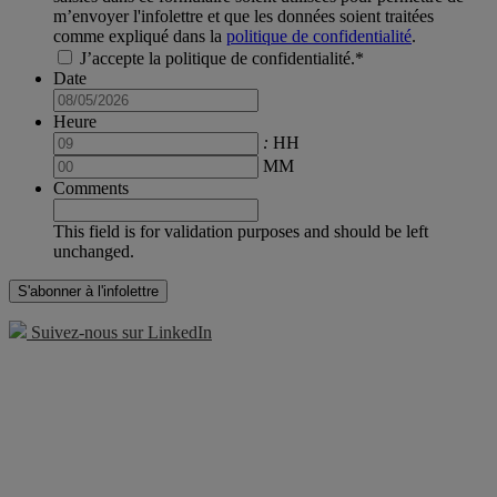
m’envoyer l'infolettre et que les données soient traitées
comme expliqué dans la
politique de confidentialité
.
J’accepte la politique de confidentialité.
*
Date
Date
Format:
Heure
MM
:
HH
slash
MM
DD
Comments
slash
YYYY
This field is for validation purposes and should be left
unchanged.
Suivez-nous sur LinkedIn