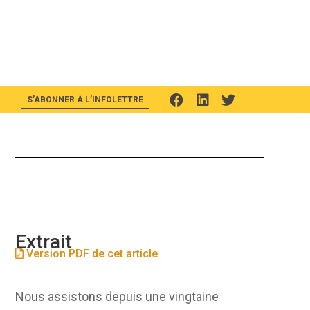
S’ABONNER À L’INFOLETTRE
F
L
T
Extrait
Version PDF de cet article
Nous assistons depuis une vingtaine