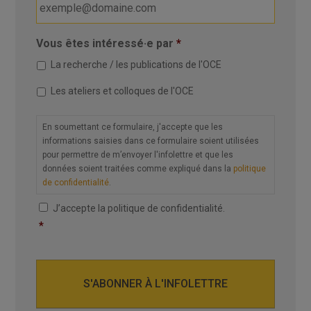
Vous êtes intéressé·e par
*
La recherche / les publications de l'OCE
Les ateliers et colloques de l'OCE
C
En soumettant ce formulaire, j'accepte que les
o
informations saisies dans ce formulaire soient utilisées
n
pour permettre de m’envoyer l'infolettre et que les
s
données soient traitées comme expliqué dans la
politique
e
de confidentialité
.
n
t
J’accepte la politique de confidentialité.
e
*
m
e
n
t
*