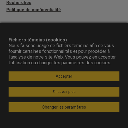
Recherches
Politique de confidentialité
S'ABONNER À L'INFOLETTRE
Fichiers témoins (cookies)
Nous faisons usage de fichiers témoins afin de vous
Suivez-nous
fournir certaines fonctionnalités et pour procéder à
l'analyse de notre site Web. Vous pouvez en accepter
l'utilisation ou changer les paramètres des cookies.
Accepter
En savoir plus
© Copyright 2010-2020
Changer les paramètres
Observatoire compétences‑emplois (OCE).
Tous droits réservés.