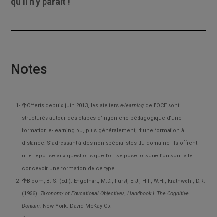
qu’il n’y paraît !
Notes
Offerts depuis juin 2013, les ateliers
e-learning
de l’OCE sont
structurés autour des étapes d’ingénierie pédagogique d’une
formation e-learning ou, plus généralement, d’une formation à
distance. S’adressant à des non-spécialistes du domaine, ils offrent
une réponse aux questions que l’on se pose lorsque l’on souhaite
concevoir une formation de ce type.
Bloom, B. S. (Ed.). Engelhart, M.D., Furst, E.J., Hill, W.H., Krathwohl, D.R.
(1956).
Taxonomy of Educational Objectives, Handbook I: The Cognitive
Domain.
New York: David McKay Co.